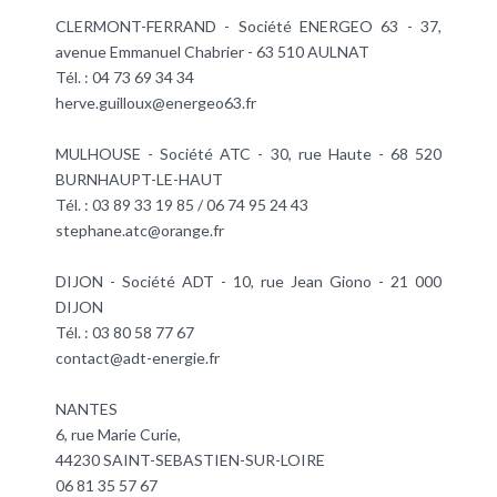
CLERMONT-FERRAND - Société ENERGEO 63 - 37,
avenue Emmanuel Chabrier - 63 510 AULNAT
Tél. : 04 73 69 34 34
herve.guilloux@energeo63.fr
MULHOUSE - Société ATC - 30, rue Haute - 68 520
BURNHAUPT-LE-HAUT
Tél. : 03 89 33 19 85 / 06 74 95 24 43
stephane.atc@orange.fr
DIJON - Société ADT - 10, rue Jean Giono - 21 000
DIJON
Tél. : 03 80 58 77 67
contact@adt-energie.fr
NANTES
6, rue Marie Curie,
44230 SAINT-SEBASTIEN-SUR-LOIRE
06 81 35 57 67