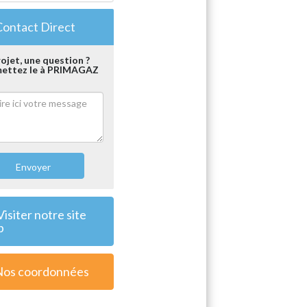
ontact Direct
ojet, une question ?
ettez le à PRIMAGAZ
Envoyer
isiter notre site
b
Nos coordonnées